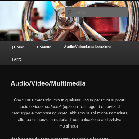
Vai
al
Cerca
contenuto
principale
TraduiSons
Menu
| Audio/Video/Localizzazione
| Home
| Contatto
principale
| Altro
Audio/Video/Multimedia
Che tu stia cercando
voci
in qualsiasi lingua per i tuoi supporti
audio o video,
sottotitoli
(opzionali o integrati) o servizi di
montaggio
e
compositing video
, abbiamo la soluzione immediata
alle tue esigenze in materia di comunicazione audiovisiva
multilingue.
Voci
: portate il vostro messaggio aziendale e le vostre