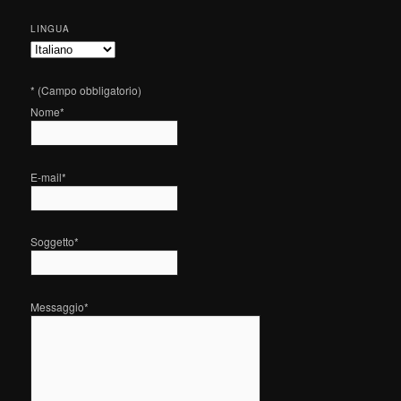
LINGUA
*
(Campo obbligatorio)
Nome
*
E-mail
*
Soggetto
*
Messaggio
*