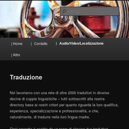
Vai
al
Cerca
contenuto
principale
TraduiSons
Menu
| Audio/Video/Localizzazione
| Home
| Contatto
principale
| Altro
Traduzione
Noi lavoriamo con una rete di oltre 2000 traduttori in diverse
decine di coppie linguistiche – tutti sottoscritti alla nostra
directory base ai nostri criteri per quanto riguarda la loro qualifica,
esperienza, specializzazione e professionalità, e che,
naturalmente, di tradurre nella loro lingua madre.
Ogni progetto è gestito da un team di almeno due traduttori –