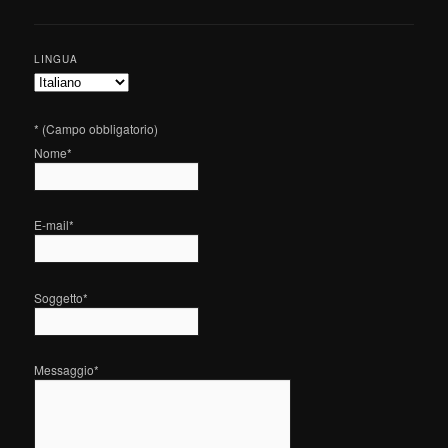
LINGUA
*
(Campo obbligatorio)
Nome
*
E-mail
*
Soggetto
*
Messaggio
*