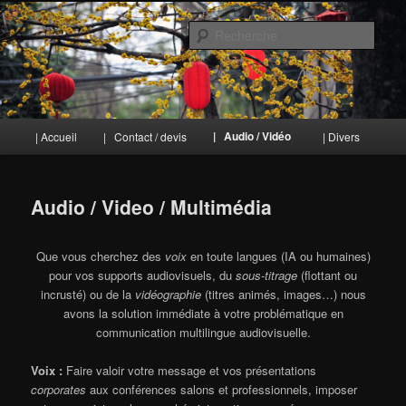
Aller
au
Rech
contenu
principal
TraduiSons
Menu
| Audio / Vidéo
| Accueil
| Contact / devis
| Divers
principal
Audio / Video / Multimédia
Que vous cherchez des
voix
en toute langues (IA ou humaines)
pour vos supports audiovisuels, du
sous-titrage
(flottant ou
incrusté) ou de la
vidéographie
(titres animés, images…) nous
avons la solution immédiate à votre problématique en
communication multilingue audiovisuelle.
Voix :
Faire valoir votre message et vos présentations
corporates
aux conférences salons et professionnels, imposer