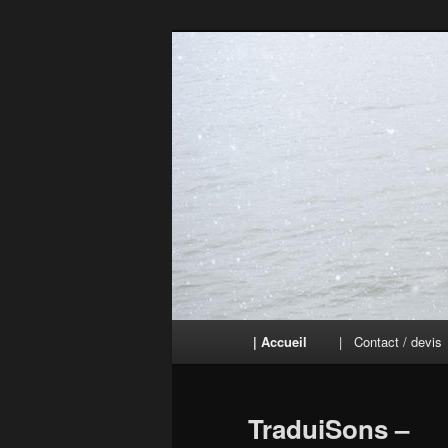
Aller
au
contenu
TraduiSons
principal
Menu
| Accueil
| Contact / devis
principal
TraduiSons –