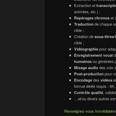
Extraction et
transcripti
animées, etc.) ;
Repérages chronos
et 
Traduction
de chaque sup
cible ;
Création de
sous-titres
/
cible ;
Vidéographie
pour adapte
Enregistrement vocal
de
humaines
ou générées 
Mixage audio
des voix 
Post-production
pour co
Encodage
des
vidéos c
format dédié requis : 4K,
Contrôle qualité
, valida
…et/ou divers autres servi
Renseignez-vous immédiatemen