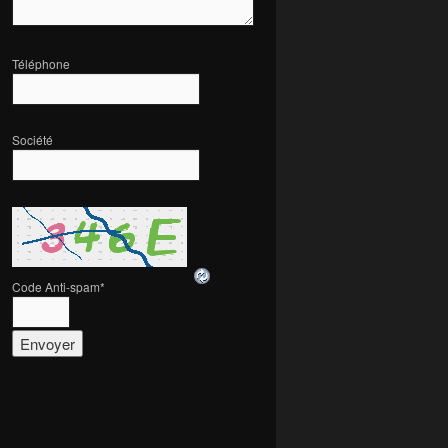
Téléphone
Société
Code Anti-spam
*