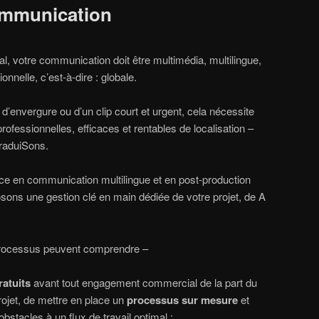
ommunication
al, votre communication doit être multimédia, multilingue,
onnelle, c’est-à-dire : globale.
d’envergure ou d’un clip court et urgent, cela nécessite
ofessionnelles, efficaces et rentables de localisation –
raduiSons.
ce en communication multilingue et en post-production
sons une gestion clé en main dédiée de votre projet, de A
 processus peuvent comprendre –
ratuits
avant tout engagement commercial de la part du
projet, de mettre en place un
processus sur mesure
et
 obstacles à un flux de travail optimal ;