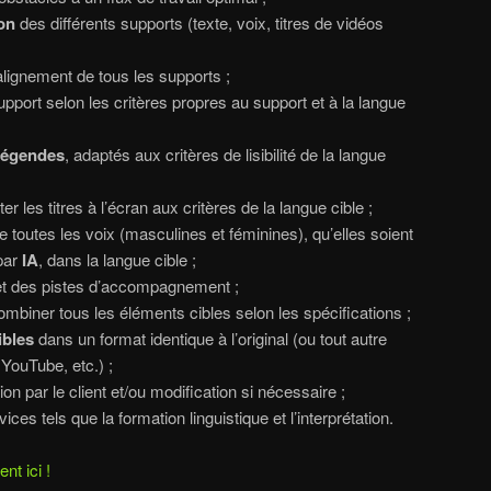
on
des différents supports (texte, voix, titres de vidéos
alignement de tous les supports ;
port selon les critères propres au support et à la langue
légendes
, adaptés aux critères de lisibilité de la langue
r les titres à l’écran aux critères de la langue cible ;
 toutes les voix (masculines et féminines), qu’elles soient
par
IA
, dans la langue cible ;
et des pistes d’accompagnement ;
mbiner tous les éléments cibles selon les spécifications ;
ibles
dans un format identique à l’original (ou tout autre
 YouTube, etc.) ;
tion par le client et/ou modification si nécessaire ;
ces tels que la formation linguistique et l’interprétation.
t ici !